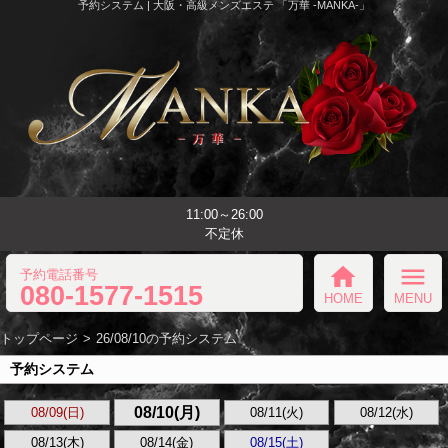
予約システム | 大阪・高級メンズエステ 「万華 -MANKA-」
11:00～26:00
不定休
home
menu
予約電話番号
080-1577-1515
HOME
MENU
トップページ
26/08/10の予約システム
予約システム
08/10(月)
08/09(日)
08/11(火)
08/12(水)
08/13(木)
08/14(金)
08/15(土)